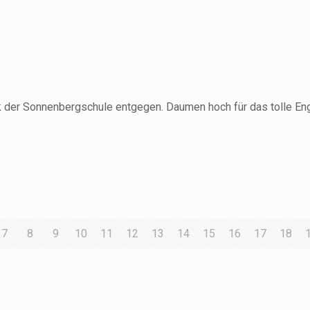
der Sonnenbergschule entgegen. Daumen hoch für das tolle Enga
7
8
9
10
11
12
13
14
15
16
17
18